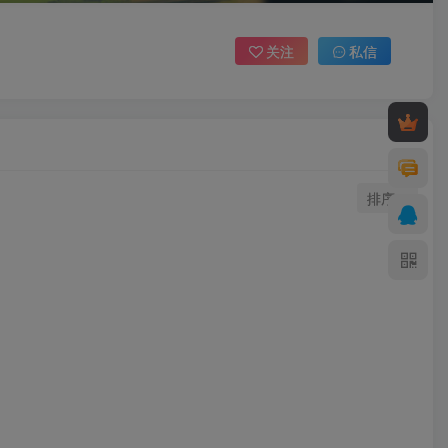
关注
私信
排序