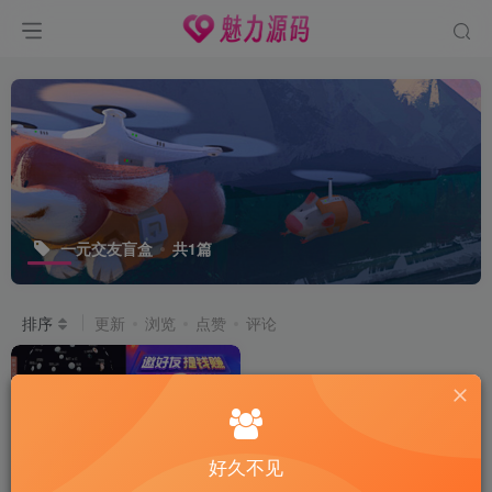
一元交友盲盒
共1篇
排序
更新
浏览
点赞
评论
好久不见