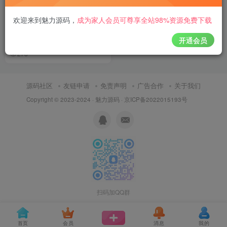
新UI盲盒交友源码盲盒交友平
欢迎来到魅力源码
，
成为家人会员可尊享全站98%资源免费下载
台源码在线交友一元交友盲盒
H5婚恋交友盲盒一元存取纸条
开通会员
付费资源
50
网站源码
￥
易支付码支付
278
源码社区
友链申请
免责声明
广告合作
关于我们
Copyright © 2023-2024 ·
魅力源码
·
京ICP备2022015193号
扫码加QQ群
首页
会员
消息
我的