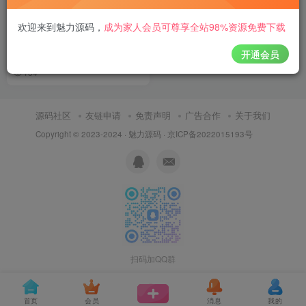
【亲测】年会摇奖活动程序源
欢迎来到魅力源码
，
成为家人会员可尊享全站98%资源免费下载
码公司专用摇奖网站源码现场
活动年会现场互动摇奖活动源
开通会员
付费资源
50
源码程序
网站源码
￥
码
134
源码社区
友链申请
免责声明
广告合作
关于我们
Copyright © 2023-2024 ·
魅力源码
·
京ICP备2022015193号
扫码加QQ群
首页
会员
消息
我的