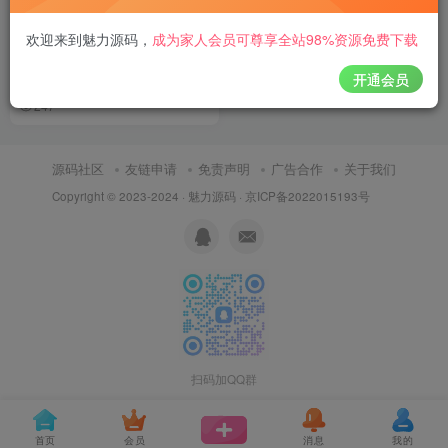
2024全新返佣商城分销商城购
欢迎来到魅力源码
，
成为家人会员可尊享全站98%资源免费下载
物商城分销返佣系统商城购物
返利PHP源码系统理财商城源
开通会员
付费资源
30
H5源码
源码程序
￥
码+VUE源码
247
源码社区
友链申请
免责声明
广告合作
关于我们
Copyright © 2023-2024 ·
魅力源码
·
京ICP备2022015193号
扫码加QQ群
首页
会员
消息
我的