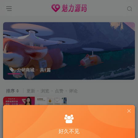
分销商城
共1篇
排序
更新
浏览
点赞
评论
好久不见