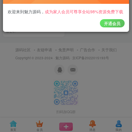
2024全新返佣商城分销商城购
欢迎来到魅力源码
，
成为家人会员可尊享全站98%资源免费下载
物商城分销返佣系统商城购物
返利PHP源码系统理财商城源
开通会员
付费资源
30
H5源码
源码程序
￥
码+VUE源码
247
源码社区
友链申请
免责声明
广告合作
关于我们
Copyright © 2023-2024 ·
魅力源码
·
京ICP备2022015193号
扫码加QQ群
首页
会员
消息
我的