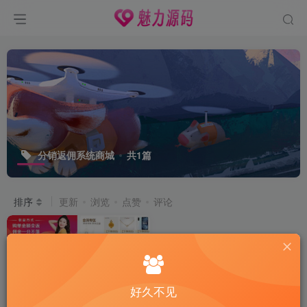
分销返佣系统商城
共1篇
排序
更新
浏览
点赞
评论
好久不见