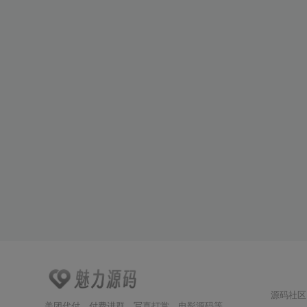
源码社区
美团代付、付费进群、写真打赏、电影源码等