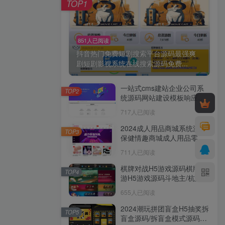
TOP1
851人已阅读
抖音热门免费短剧搜索平台源码最强爽
剧短剧影视系统在线搜索源码免费...
一站式cms建站企业公司系
TOP2
统源码网站建设模板响应式
高端互联网建站公司网页模
717人已阅读
板
2024成人用品商城系统源码
TOP3
保健情趣商城成人用品零售
商城源码秒杀商城两性成人
711人已阅读
用品（整站源码）
棋牌对战H5游戏源码棋牌桌
TOP4
游H5游戏源码斗地主/杭州麻
将/跑得快/十三水/四副牌+文
655人已阅读
字教程和视频教程
2024潮玩拼团盲盒H5抽奖拆
TOP5
盲盒源码/拆盲盒模式源码裂