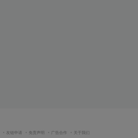
友链申请
免责声明
广告合作
关于我们