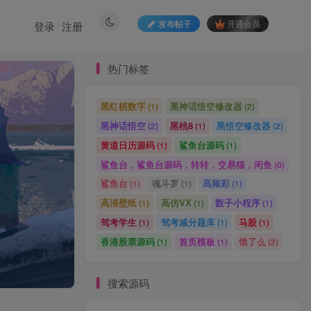
发布帖子
开通会员
登录
注册
热门源码
热门标签
黑红棋数字
黑神话悟空修改器
(1)
(2)
TOP1
黑神话悟空
黑桃8
黑悟空修改器
(2)
(1)
(2)
黄道日历源码
鲨鱼台源码
(1)
(1)
鲨鱼台，鲨鱼台源码，转转，交易猫，闲鱼
851人已阅读
(0)
抖音热门免费短剧搜索平台源码最强爽
鲨鱼台
魂斗罗
高频彩
(1)
(1)
(1)
剧短剧影视系统在线搜索源码免费...
高清壁纸
高仿VX
骰子小程序
(1)
(1)
(1)
驾考学生
驾考减分题库
马股
(1)
(1)
(1)
一站式cms建站企业公司系
TOP2
香港股票源码
首页模板
饿了么
(1)
(1)
(2)
统源码网站建设模板响应式
高端互联网建站公司网页模
717人已阅读
板
搜索源码
2024成人用品商城系统源码
TOP3
保健情趣商城成人用品零售