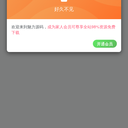
好久不见
欢迎来到魅力源码
，
成为家人会员可尊享全站98%资源免费
下载
开通会员