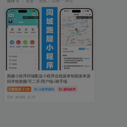
排序
更新
浏览
点赞
评论
跑腿小程序同城配送小程序在线接单智能派单源
码学校跑腿/可二开/用户端+骑手端
付费资源
128
小程序源码
源码程序
￥
0
258
10