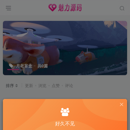
月老盲盒
共0篇
排序
更新
浏览
点赞
评论
好久不见