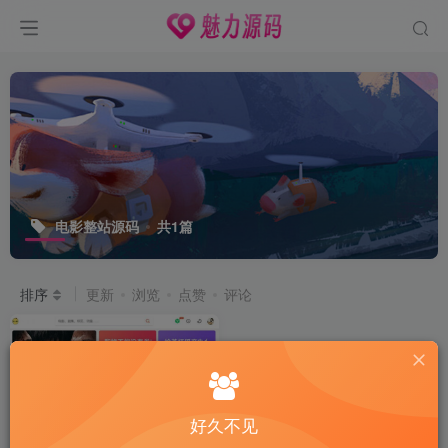
电影整站源码
共1篇
排序
更新
浏览
点赞
评论
好久不见