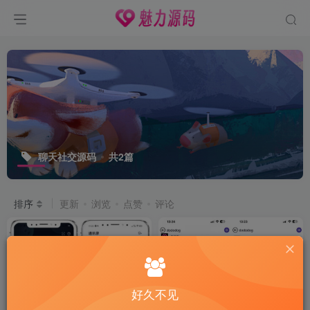
聊天社交源码
共2篇
排序
更新
浏览
点赞
评论
好久不见