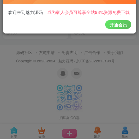
仿默往IM即时通讯系统源码即
稳定版IM即时通讯群聊全开源
欢迎来到魅力源码
，
成为家人会员可尊享全站98%资源免费下载
时通讯im源码聊天社交源码原
代码支持H5聊天APP即时通讯
生开发独立部署客户端
im源码聊天社交源码社交软
开通会员
付费资源
668
APP源码
实用软件
付费资源
手机软件
60
H5源码
源码程
￥
￥
件/IM系统/即时通信
159
302
源码社区
友链申请
免责声明
广告合作
关于我们
Copyright © 2023-2024 ·
魅力源码
·
京ICP备2022015193号
扫码加QQ群
首页
会员
消息
我的