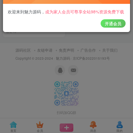
漫画小说系统源码苹果cms内
欢迎来到魅力源码
，
成为家人会员可尊享全站98%资源免费下载
核H5端网页漫画小说综合管理
系统源码支持三级分销与对接
开通会员
付费资源
68
H5源码
源码程序
网站源码
￥
公众号/H5/pc/可封装APP
215
源码社区
友链申请
免责声明
广告合作
关于我们
Copyright © 2023-2024 ·
魅力源码
·
京ICP备2022015193号
扫码加QQ群
首页
会员
消息
我的