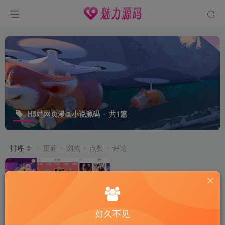
H5端网页漫画小说源码
共1篇
排序
更新
浏览
点赞
评论
好久不见