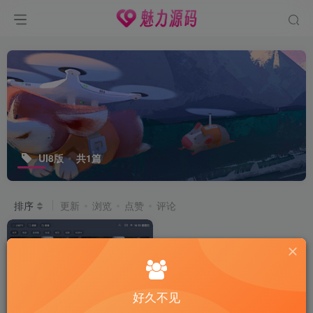
UI8版
共1篇
排序
更新
浏览
点赞
评论
好久不见