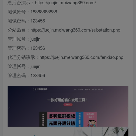
总后台演示：https://juejin.meiwang360.com/
测试帐号：18888888888
测试密码：123456
分站后台：https://juejin.meiwang360.com/substation.php
管理帐号：juejin
管理密码：123456
代理分销演示：https://juejin.meiwang360.com/fenxiao.php
管理帐号：juejin
管理密码：123456