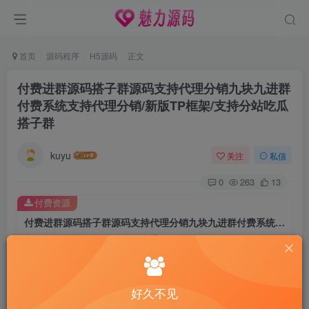
首页
源码程序
H5源码
正文
付费进群源码搭子群源码支持代理分销九块九进群
付费系统支持代理分销/新版TP框架/支持分站吃瓜
搭子群
kuyu
关注
私信
0
263
13
付费资源
付费进群源码搭子群源码支持代理分销九块九进群付费系统支持代理分销/新版TP框架/支持分站吃瓜搭子群
此内容为付费资源，请付费后查看
60
限时特惠
599
￥
￥
好久不见
30
免费
大哥
家人
￥