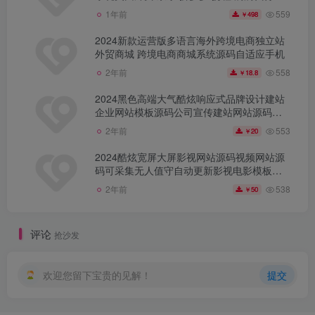
模版五合一源码好友代付
559
1年前
498
￥
2024新款运营版多语言海外跨境电商独立站
外贸商城 跨境电商商城系统源码自适应手机
558
2年前
18.8
￥
2024黑色高端大气酷炫响应式品牌设计建站
企业网站模板源码公司宣传建站网站源码自
适应手机移动端
553
2年前
20
￥
2024酷炫宽屏大屏影视网站源码视频网站源
码可采集无人值守自动更新影视电影模板源
码带支付付费购买
538
2年前
50
￥
评论
抢沙发
欢迎您留下宝贵的见解！
提交