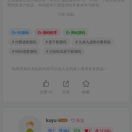
文章版权归原作者所有，本站只做转载和学习。 声明：下载本站资源
即同意用户协议，本站程序只是提供给开发者学习研究。
THE END
H5源码
源码程序
网站源码
# 付费进群源码
# 搭子群源码
# 九块九进群付费系统
# 9块9进群源码
# 分站吃瓜搭子群源码
如果您喜欢本站的内容可以加入会员家人尊享更多权益~
点赞
13
分享
收藏
kuyu
关注
1
364
2
1
12.6W+