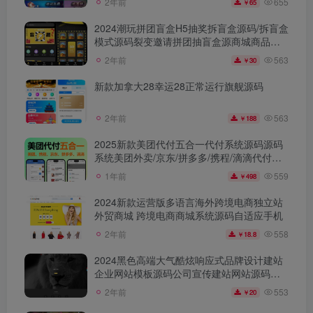
655
2年前
65
￥
2024潮玩拼团盲盒H5抽奖拆盲盒源码/拆盲盒
模式源码裂变邀请拼团抽盲盒源商城商品推
广盲盒模式源码
563
2年前
30
￥
新款加拿大28幸运28正常运行旗舰源码
563
2年前
188
￥
2025新款美团代付五合一代付系统源码源码
系统美团外卖/京东/拼多多/携程/滴滴代付多
模版五合一源码好友代付
559
1年前
498
￥
2024新款运营版多语言海外跨境电商独立站
外贸商城 跨境电商商城系统源码自适应手机
558
2年前
18.8
￥
2024黑色高端大气酷炫响应式品牌设计建站
企业网站模板源码公司宣传建站网站源码自
适应手机移动端
553
2年前
20
￥