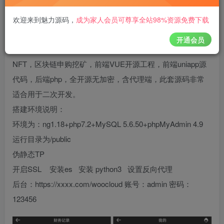
立即购买
欢迎来到魅力源码
，
成为家人会员可尊享全站98%资源免费下载
您当前未登录！建议登陆后购买，可保存购买订单
开通会员
8国语言虚拟币交易所系统修复版源码，币币合约，秒合约，
NFT，区块链申购挖矿，前端VUE开源工程，前端uniapp源
代码，后端php，全开源无加密，含代理端，此套源码非常
适合用于二次开发。
搭建环境说明：
环境为：ng1.18+php7.2+MySQL 5.6.50+phpMyAdmin 4.9
运行目录为/public
伪静态TP
开启SSL 安装es 安装 python3 设置反向代理
后台：https://xxxx.com/woocloud 账号：admin 密码：
123456