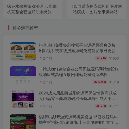
疯狂水果机游戏源码H5水果
H5自适应响应式相册图片网
机完整全套游戏厅系统源码
站模板 – 图片壁纸类网站源
H5水果机源码二次修改可完
码下载
美运行版开源无加密
相关源码推荐
抖音热门免费短剧搜索平台源码最强爽剧短
剧影视系统在线搜索源码免费首发每日更新
853
2年前
20
￥
一站式cms建站企业公司系统源码网站建设模
板响应式高端互联网建站公司网页模板
719
2年前
18.8
￥
2024成人用品商城系统源码保健情趣商城成
人用品零售商城源码秒杀商城两性成人用品
（整站源码）
711
2年前
50
￥
棋牌对战H5游戏源码棋牌桌游H5游戏源码斗
地主/杭州麻将/跑得快/十三水/四副牌+文字教
程和视频教程