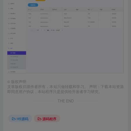
©
版权声明
文章版权归原作者所有，本站只做转载和学习。 声明：下载本站资源
即同意用户协议，本站程序只是提供给开发者学习研究。
THE END
H5源码
源码程序