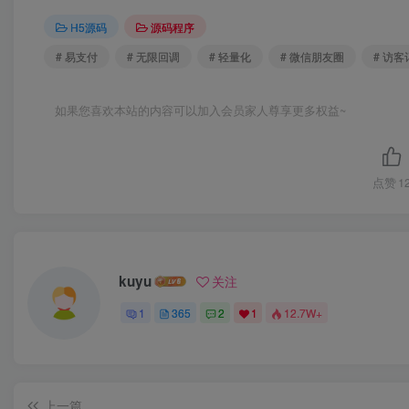
H5源码
源码程序
# 易支付
# 无限回调
# 轻量化
# 微信朋友圈
# 访
如果您喜欢本站的内容可以加入会员家人尊享更多权益~
点赞
1
kuyu
关注
1
365
2
1
12.7W+
上一篇