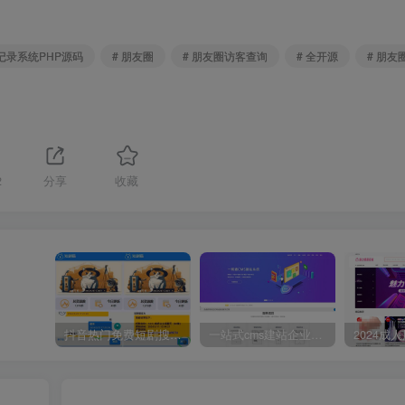
客记录系统PHP源码
# 朋友圈
# 朋友圈访客查询
# 全开源
# 朋友
2
分享
收藏
抖音热门免费短剧搜索平台源码最强爽剧短剧影视系统在线搜索源码免费首发每日更新
一站式cms建站企业公司系统源码网站建设模板响应式高端互联网建站公司网页模板