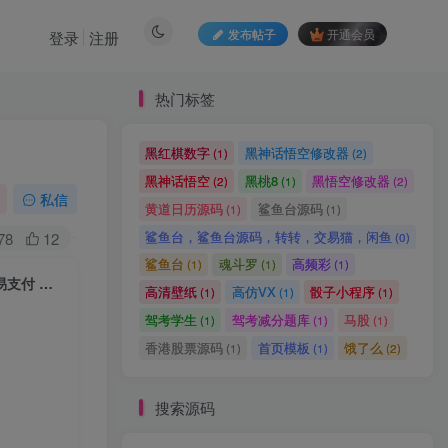
发布帖子
开通会员
登录
注册
热门标签
热门源码
黑红棋数字
黑神话悟空修改器
(1)
(2)
TOP1
黑神话悟空
黑桃8
黑悟空修改器
(2)
(1)
(2)
私信
黄道日历源码
鲨鱼台源码
(1)
(1)
鲨鱼台，鲨鱼台源码，转转，交易猫，闲鱼
78
12
(0)
853人已阅读
鲨鱼台
魂斗罗
高频彩
(1)
(1)
(1)
抖音热门免费短剧搜索平台源码最强爽
【首发】微信朋友圈访客记录系统PHP源码【修复版】轻量化+无限回调+易支付 全开源
剧短剧影视系统在线搜索源码免费...
高清壁纸
高仿VX
骰子小程序
(1)
(1)
(1)
驾考学生
驾考减分题库
马股
(1)
(1)
(1)
一站式cms建站企业公司系
TOP2
香港股票源码
首页模板
饿了么
(1)
(1)
(2)
统源码网站建设模板响应式
高端互联网建站公司网页模
719人已阅读
板
搜索源码
2024成人用品商城系统源码
TOP3
保健情趣商城成人用品零售