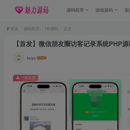
源码程序
游戏源码
实
首页
源码程序
H5源码
正文
【首发】微信朋友圈访客记录系统PHP源
kuyu
付费资源