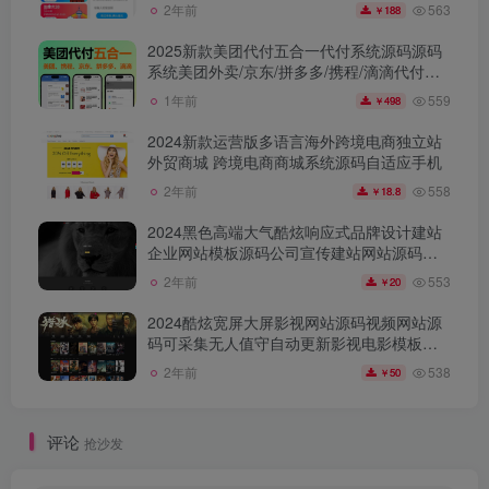
563
2年前
188
￥
2025新款美团代付五合一代付系统源码源码
系统美团外卖/京东/拼多多/携程/滴滴代付多
模版五合一源码好友代付
559
1年前
498
￥
2024新款运营版多语言海外跨境电商独立站
外贸商城 跨境电商商城系统源码自适应手机
558
2年前
18.8
￥
2024黑色高端大气酷炫响应式品牌设计建站
企业网站模板源码公司宣传建站网站源码自
适应手机移动端
553
2年前
20
￥
2024酷炫宽屏大屏影视网站源码视频网站源
码可采集无人值守自动更新影视电影模板源
码带支付付费购买
538
2年前
50
￥
评论
抢沙发