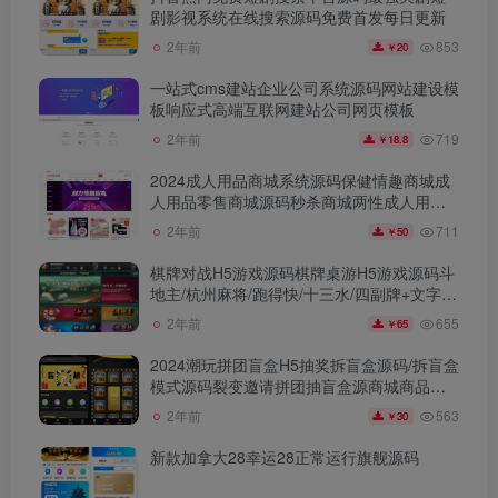
剧影视系统在线搜索源码免费首发每日更新
853
2年前
20
￥
一站式cms建站企业公司系统源码网站建设模
板响应式高端互联网建站公司网页模板
719
2年前
18.8
￥
2024成人用品商城系统源码保健情趣商城成
人用品零售商城源码秒杀商城两性成人用品
（整站源码）
711
2年前
50
￥
棋牌对战H5游戏源码棋牌桌游H5游戏源码斗
地主/杭州麻将/跑得快/十三水/四副牌+文字教
程和视频教程
655
2年前
65
￥
2024潮玩拼团盲盒H5抽奖拆盲盒源码/拆盲盒
模式源码裂变邀请拼团抽盲盒源商城商品推
广盲盒模式源码
563
2年前
30
￥
新款加拿大28幸运28正常运行旗舰源码