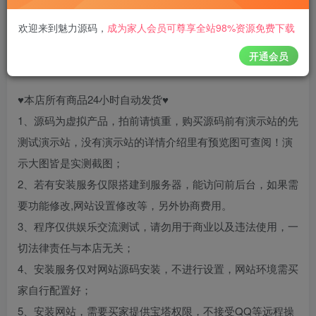
立即购买
欢迎来到魅力源码
，
成为家人会员可尊享全站98%资源免费下载
您当前未登录！建议登陆后购买，可保存购买订单
开通会员
点击查看源码演示
♥本店所有商品24小时自动发货♥
1、源码为虚拟产品，拍前请慎重，购买源码前有演示站的先
测试演示站，没有演示站的详情介绍里有预览图可查阅！演
示大图皆是实测截图；
2、若有安装服务仅限搭建到服务器，能访问前后台，如果需
要功能修改,网站设置修改等，另外协商费用。
3、程序仅供娱乐交流测试，请勿用于商业以及违法使用，一
切法律责任与本店无关；
4、安装服务仅对网站源码安装，不进行设置，网站环境需买
家自行配置好；
5、安装网站，需要买家提供宝塔权限，不接受QQ等远程操