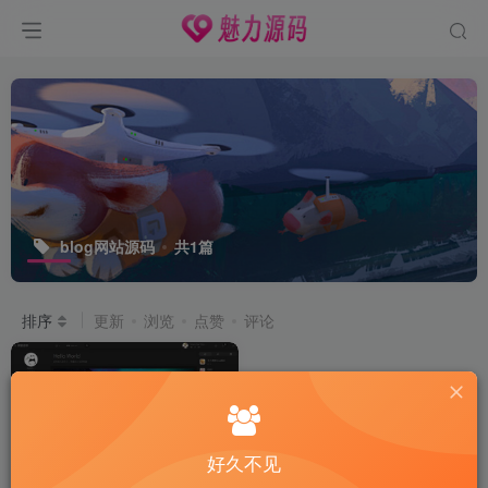
blog网站源码
共1篇
排序
更新
浏览
点赞
评论
好久不见